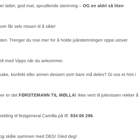
kker latter, god mat, sprudlende stemning –
OG en aldri så liten
om får selv nissen til å sikle!
aten. Trenger du noe
mer
for å holde julestemningen oppe utover
kelt med Vipps når du ankommer.
kake, konfekt eller annen dessert som bare
må
deles? Gi oss et hint i
 her er det
FØRSTEMANN TIL MØLLA!
Ikke vent til julenissen rekker å
lding til festgeneral Camilla på tlf.
934 66 296
.
øyt og skåle sammen med DEG! Gled deg!