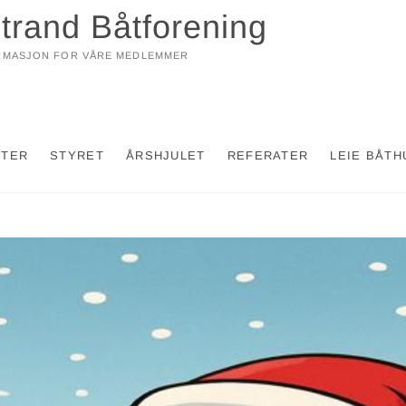
trand Båtforening
RMASJON FOR VÅRE MEDLEMMER
KTER
STYRET
ÅRSHJULET
REFERATER
LEIE BÅTH