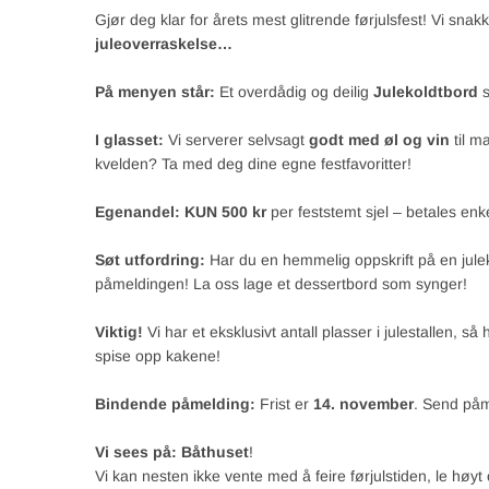
Gjør deg klar for årets mest glitrende førjulsfest! Vi sna
juleoverraskelse…
På menyen står:
Et overdådig og deilig
Julekoldtbord
s
I glasset:
Vi serverer selvsagt
godt med øl og vin
til m
kvelden? Ta med deg dine egne festfavoritter!
Egenandel:
KUN 500 kr
per feststemt sjel – betales en
Søt utfordring:
Har du en hemmelig oppskrift på en jule
påmeldingen! La oss lage et dessertbord som synger!
Viktig!
Vi har et eksklusivt antall plasser i julestallen, så
spise opp kakene!
Bindende påmelding:
Frist er
14. november
. Send påme
Vi sees på:
Båthuset
!
Vi kan nesten ikke vente med å feire førjulstiden, le h