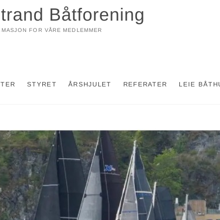
trand Båtforening
RMASJON FOR VÅRE MEDLEMMER
KTER
STYRET
ÅRSHJULET
REFERATER
LEIE BÅTH