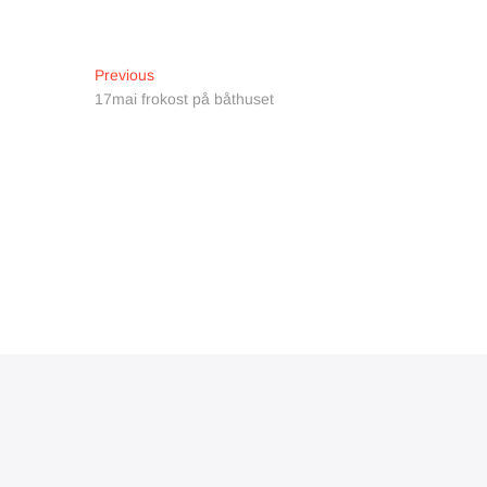
Innleggsnavigasjon
Previous
Previous
post:
17mai frokost på båthuset